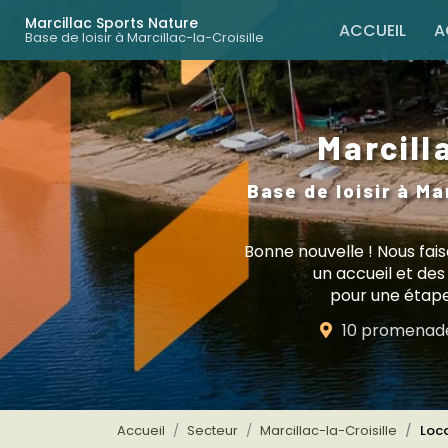
Navigation principal
Aller
Marcillac Sports Nature
ACCUEIL
A
au
Base de loisir à Marcillac-la-Croisille
contenu
principal
Marcill
Base de loisir à Ma
Bonne nouvelle ! Nous fais
un accueil et des
pour une étape
10 promenade 
Accueil
Secteur
Marcillac-la-Croisille
Loca