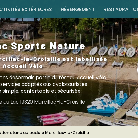
e
CTIVITÉS EXTÉRIEURES
HÉBERGEMENT
RESTAURATIO
ac Sports Nature
rcillac-la-Croisille est labellisée
Accueil Vélo
ons désormais partie du réseau Accueil Vélo :
 services adaptés aux cyclotouristes
 simple, confortable et sécurisée.
du Lac 19320 Marcillac-la-Croisille
tion stand up paddle Marcillac-la-Croisille