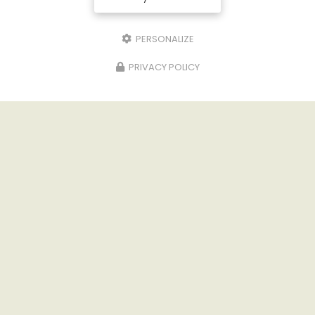
10 promenade du Lac 19320 Marcillac-
la-Croisille
PERSONALIZE
PRIVACY POLICY
18/03/2026
🌸 VACANCES DE PÂQUES : LE
PROGRAMME EST LÀ ! 🌸