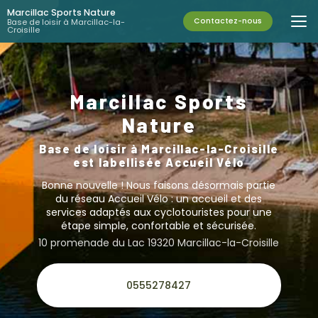
Aller
Marcillac Sports Nature
au
Contactez-nous
Base de loisir à Marcillac-la-
Croisille
contenu
principal
Marcillac Sports
Nature
Base de loisir à Marcillac-la-Croisille
est labellisée Accueil Vélo
Bonne nouvelle ! Nous faisons désormais partie
du réseau Accueil Vélo :
un accueil et des
services adaptés aux cyclotouristes
pour une
étape simple, confortable et sécurisée.
10 promenade du Lac 19320 Marcillac-la-Croisille
0555278427