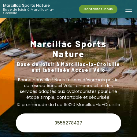
Aller
Marcillac Sports Nature
au
Contactez-nous
Base de loisir à Marcillac-la-
Croisille
contenu
principal
Marcillac Sports
Nature
Base de loisir à Marcillac-la-Croisille
est labellisée Accueil Vélo
Bonne nouvelle ! Nous faisons désormais partie
du réseau Accueil Vélo :
un accueil et des
services adaptés aux cyclotouristes
pour une
étape simple, confortable et sécurisée.
10 promenade du Lac 19320 Marcillac-la-Croisille
0555278427