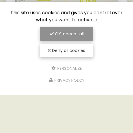
This site uses cookies and gives you control over
what you want to activate
OK, accept all
Deny all cookies
28/04/2026
OUVERT 7J/7 EN MAI
PERSONALIZE
Remplacez moi par votre texte... Vous souhaitant
une agréable visite, si vous avez besoin d'un
PRIVACY POLICY
complément d'information concernant
votre
Base de loisir à Marcillac-la-Croisille
: …
Toute l'actualité